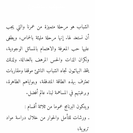
الشباب الناشئ
الشباب هو مرحلة متميزة من عمرنا والتي يجب
أن نستعد لها. إنها مرحلة مليئة بالحماس، ويطغى
عليها حب المعرفة والاهتمام بالمسائل الوجودية،
ونكران الذات والحس المرهف بالعدالة. ولذلك
يتخذ البهائيون تجاه الشباب الناشئ موقفا ومقاربات
تعترف بهذه الطاقة المتدفقة، وبنواياهم الطاهرة،
وبرغبتهم في المساهمة لبناء عالم أفضل.
ويتكون البرنامج عموما من ثلاثة أقسام :
ـ ورشات للتأمل والحوار من خلال دراسة مواد
تربوية؛