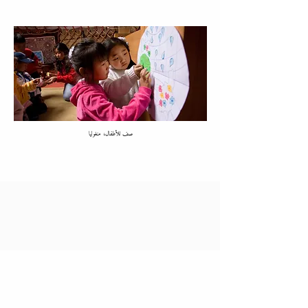
صف للأطفال، منغوليا