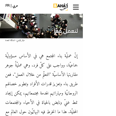
عربي
| FR
لنعمل معًا
مؤتمر إقليمي، المملكة المتحدة
إنّ عمليّة بناء المجتمع هي في الأساس مسؤوليّة
جماعيّة، وواجب على كلّ فرد. وهي عمليّةٌ جوهر
مقاربتها الأساسيّة "التعلّم من خلال العمل". فعن
طريق بناء وتعزيز قدرات الأفراد وتطوير خصالهم
الروحانيّة ومهاراتهم لخدمة مجتمعاتهم، يمكن إيجاد
نمط غنيّ ونابض بالحياة في الأحياء والمجتمعات
المحليّة. هذا ما انخرط فيه البهائيّون حول العالم مع